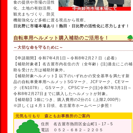
食の提供や市場の活性
化、土地の有効活用、
観光まちづくり、防災
機能強化など多岐に渡る視点から視察。
日比野に市場本場あり！熱田・日比野の活性化に尽力します！
自転車用ヘルメット購入補助のご活用を！
～大切な命を守るために～
【申請期間】令和7年4月1日～令和8年2月2７日（必着）
【補助対象者】名古屋市内在住の方（全年齢）(注)過去にこの補
助を受けた方は補助対象外。
【補助対象ヘルメット】以下のいずれかの安全基準を満たす新
品の自転車乗車用ヘルメットSGマーク、JCFマーク、CEマー
ク（EN1078）、GSマーク、CPSCマーク(注)令和7年3月1日～
令和8年2月27日までに購入したヘルメットが対象。
【補助額】1個につき、購入費用の2分の1（上限2,000円）
※詳しくは４月１日頃、名古屋市ホームページ参照！
元気もりもり 森ともお事務所のご案内
住所 名古屋市熱田区金山町1－17－5
電話 ０５２－６８２－２２０５