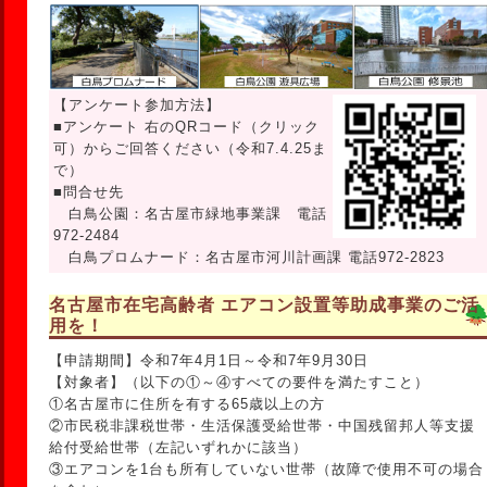
【アンケート参加方法】
■アンケート 右のQRコード（クリック
可）からご回答ください（令和7.4.25ま
で）
■問合せ先
白鳥公園：名古屋市緑地事業課 電話
972-2484
白鳥プロムナード：名古屋市河川計画課 電話972-2823
名古屋市在宅高齢者 エアコン設置等助成事業のご活
用を！
【申請期間】令和7年4月1日～令和7年9月30日
【対象者】（以下の①～④すべての要件を満たすこと）
①名古屋市に住所を有する65歳以上の方
②市民税非課税世帯・生活保護受給世帯・中国残留邦人等支援
給付受給世帯（左記いずれかに該当）
③エアコンを1台も所有していない世帯（故障で使用不可の場合