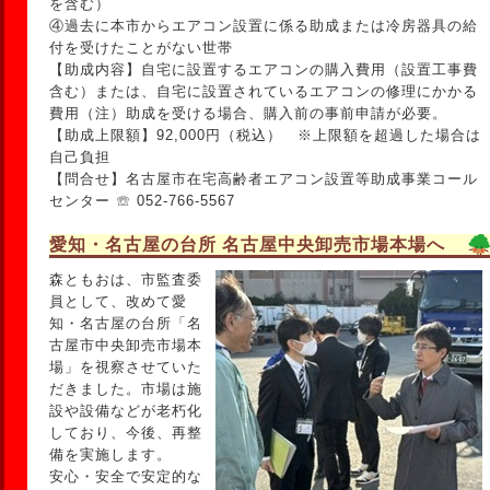
を含む）
④過去に本市からエアコン設置に係る助成または冷房器具の給
付を受けたことがない世帯
【助成内容】自宅に設置するエアコンの購入費用（設置工事費
含む）または、自宅に設置されているエアコンの修理にかかる
費用（注）助成を受ける場合、購入前の事前申請が必要。
【助成上限額】92,000円（税込） ※上限額を超過した場合は
自己負担
【問合せ】名古屋市在宅高齢者エアコン設置等助成事業コール
センター ☏ 052-766-5567
愛知・名古屋の台所 名古屋中央卸売市場本場へ
森ともおは、市監査委
員として、改めて愛
知・名古屋の台所「名
古屋市中央卸売市場本
場」を視察させていた
だきました。市場は施
設や設備などが老朽化
しており、今後、再整
備を実施します。
安心・安全で安定的な