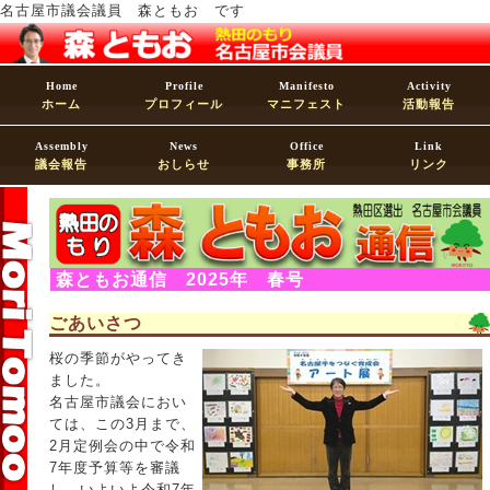
名古屋市議会議員 森ともお です
Home
Profile
Manifesto
Activity
ホーム
プロフィール
マニフェスト
活動報告
Assembly
News
Office
Link
議会報告
おしらせ
事務所
リンク
森ともお通信 2025年 春号
ごあいさつ
桜の季節がやってき
ました。
名古屋市議会におい
ては、この3月まで、
2月定例会の中で令和
7年度予算等を審議
し、いよいよ令和7年