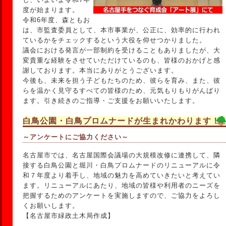
度が始まります。
令和6年度、森ともお
は、市監査委員として、本市事業が、公正に、効率的に行われ
ているかをチェックするという大役を仰せつかりました。
議会における発言が一部制約を受けることもありましたが、大
変貴重な経験をさせていただけているのも、皆様のおかげと感
謝しております。本当にありがとうございます。
今後も、未来を担う子どもたちのため、彼らを育み、また、彼
らを温かく見守るすべての皆様のため、元気もりもりがんばり
ます。引き続きのご指導・ご支援をお願いいたします。
白鳥公園・白鳥プロムナードが生まれかわります！
～アンケートにご協力ください～
名古屋市では、名古屋国際会議場の大規模改修に連携して、隣
接する白鳥公園と堀川・白鳥プロムナードのリニューアルに令
和７年度より着手し、地域の魅力を高めていきたいと考えてい
ます。リニューアルにあたり、地域の皆様や利用者のニーズを
把握するためのアンケートを実施しますので、ご協力をよろし
くお願いします。
【名古屋市緑政土木局作成】