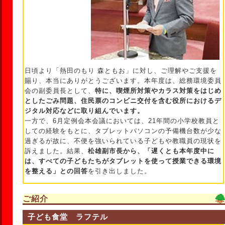
日頃より「熱田のもり 森ともお」に対し、ご理解やご支援を
賜り、本当にありがとうございます。本年度は、総務環境委員
会の副委員長として、
特に、喫煙所対策やカラス対策をはじめ
としたごみ問題、住民票のコンビニ交付を含む役所におけるデ
ジタル対応などに取り組んでいます。
一方で、6月定例会本会議においては、21年間の小学校教員と
しての経験をもとに、タブレットパソコンの予備機台数が少な
過ぎるが故に、不便を強いられている子どもや教職員の現状を
訴えました。結果、
松雄副市長から、「遅くとも本年度中に
は、すべての子どもたちがタブレットを使って授業できる環境
を整える」との回答
を引き出しました。
ご紹介
子ども食堂 ラフテル