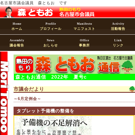
名古屋市議会議員 森ともお です
Home
Profile
Manifesto
Activity
ホーム
プロフィール
マニフェスト
活動報告
Assembly
News
Office
Link
議会報告
おしらせ
事務所
リンク
森ともお通信 2022年 夏号c
市議会だより
～6月定例会～
タブレット予備機の整備を