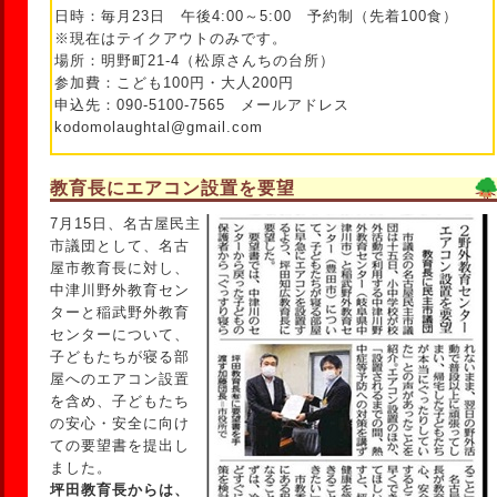
日時：毎月23日 午後4:00～5:00 予約制（先着100食）
※現在はテイクアウトのみです。
場所：明野町21-4（松原さんちの台所）
参加費：こども100円・大人200円
申込先：090-5100-7565 メールアドレス
kodomolaughtal@gmail.com
教育長にエアコン設置を要望
7月15日、名古屋民主
市議団として、名古
屋市教育長に対し、
中津川野外教育セン
ターと稲武野外教育
センターについて、
子どもたちが寝る部
屋へのエアコン設置
を含め、子どもたち
の安心・安全に向け
ての要望書を提出し
ました。
坪田教育長からは、