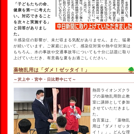
「子どもたちの命、
健康を第一に考えた
い。対応できること
を次々と実施する」
と回答がありまし
た。
※感染症の影響が、未だ収まる気配がありません。また、猛暑
が続いています。ご家庭において、感染症対策や熱中症対策は
もちろん、水の事故や交通事故等についても十分に話題に取り
上げていただき、有意義な夏をお過ごしください。
薬物乱用は「ダメ！ゼッタイ！」
～沢上中・宮中・日比野中にて～
熱田ライオンズクラ
ブの薬物乱用防止教
室に講師として参加
させていただきまし
た。
合言葉は、「薬物乱
用は『ダメ！ゼッタ
イ！』」。どんな理