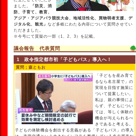
ました。
「防災、消
防、子育て、教育、
アジア・アジアパラ競技大会、地域活性化、買物弱者支援、デ
ジタル化、観光」
など多岐にわたる内容について質問させてい
ただきました。
※今号にて質疑の一部（1、2、3）を記載。
議会報告 代表質問
1 政令指定都市初「子どもパス」導入へ！
質問；森ともお
「子どもを産み育て
るなら名古屋で」の
実現を目指す施策に
ついて提案したい。
私は、親の事情によ
らず、子どもについ
ては、等しく体験の
機会が与えられるべ
きであると考える。
子どもの体験機会を創出する意義がある「子どもパス」の導入