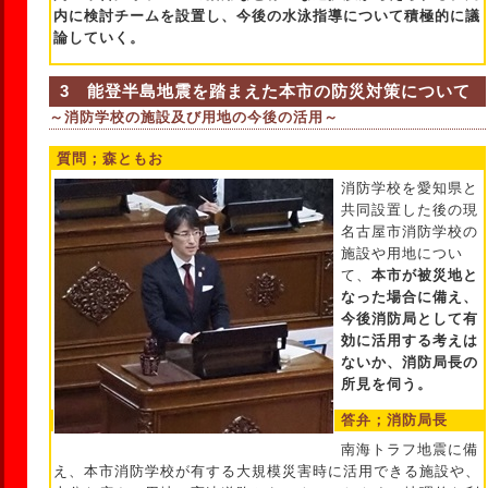
内に検討チームを設置し、今後の水泳指導について積極的に議
論していく。
3 能登半島地震を踏まえた本市の防災対策について
～消防学校の施設及び用地の今後の活用～
質問；森ともお
消防学校を愛知県と
共同設置した後の現
名古屋市消防学校の
施設や用地につい
て、
本市が被災地と
なった場合に備え、
今後消防局として有
効に活用する考えは
ないか、消防局長の
所見を伺う。
答弁；消防局長
南海トラフ地震に備
え、本市消防学校が有する大規模災害時に活用できる施設や、