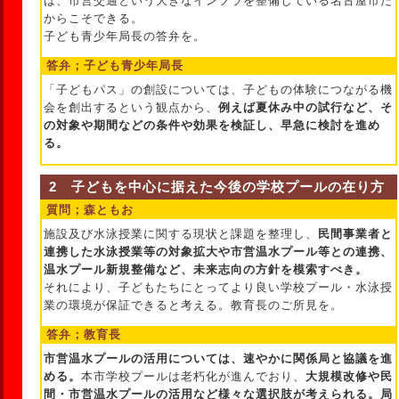
は、市営交通という大きなインフラを整備している名古屋市だ
からこそできる。
子ども青少年局長の答弁を。
答弁；子ども青少年局長
「子どもパス」の創設については、子どもの体験につながる機
会を創出するという観点から、
例えば夏休み中の試行など、そ
の対象や期間などの条件や効果を検証し、早急に検討を進め
る。
2 子どもを中心に据えた今後の学校プールの在り方
質問；森ともお
施設及び水泳授業に関する現状と課題を整理し、
民間事業者と
連携した水泳授業等の対象拡大や市営温水プール等との連携、
温水プール新規整備など、未来志向の方針を模索すべき。
それにより、子どもたちにとってより良い学校プール・水泳授
業の環境が保証できると考える。教育長のご所見を。
答弁；教育長
市営温水プールの活用については、速やかに関係局と協議を進
める。
本市学校プールは老朽化が進んでおり、
大規模改修や民
間・市営温水プールの活用など様々な選択肢が考えられる。局