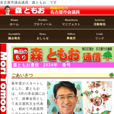
名古屋市議会議員 森ともお です
Home
Profile
Manifesto
Activity
ホーム
プロフィール
マニフェスト
活動報告
Assembly
News
Office
Link
議会報告
おしらせ
事務所
リンク
森ともお通信 2024年 春号
ごあいさつ
新年度がスタートし
ました。森ともお
は、3月の本会議にお
いて、政審会長とし
て名古屋民主を代表
し、初めて代表質問
に立たせていただき