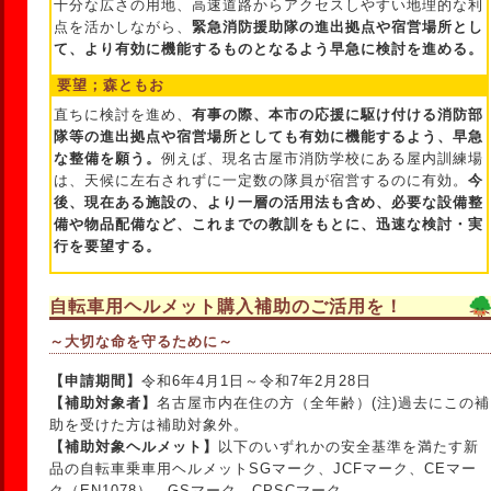
十分な広さの用地、高速道路からアクセスしやすい地理的な利
点を活かしながら、
緊急消防援助隊の進出拠点や宿営場所とし
て、より有効に機能するものとなるよう早急に検討を進める。
要望；森ともお
直ちに検討を進め、
有事の際、本市の応援に駆け付ける消防部
隊等の進出拠点や宿営場所としても有効に機能するよう、早急
な整備を願う。
例えば、現名古屋市消防学校にある屋内訓練場
は、天候に左右されずに一定数の隊員が宿営するのに有効。
今
後、現在ある施設の、より一層の活用法も含め、必要な設備整
備や物品配備など、これまでの教訓をもとに、迅速な検討・実
行を要望する。
自転車用ヘルメット購入補助のご活用を！
～大切な命を守るために～
【申請期間】
令和6年4月1日～令和7年2月28日
【補助対象者】
名古屋市内在住の方（全年齢）(注)過去にこの補
助を受けた方は補助対象外。
【補助対象ヘルメット】
以下のいずれかの安全基準を満たす新
品の自転車乗車用ヘルメットSGマーク、JCFマーク、CEマー
ク（EN1078）、GSマーク、CPSCマーク