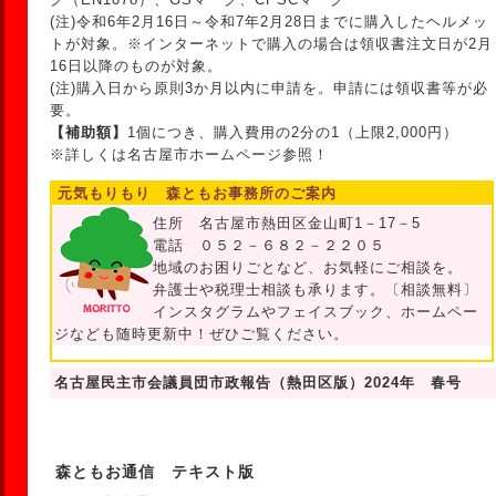
(注)令和6年2月16日～令和7年2月28日までに購入したヘルメッ
トが対象。※インターネットで購入の場合は領収書注文日が2月
16日以降のものが対象。
(注)購入日から原則3か月以内に申請を。申請には領収書等が必
要。
【補助額】
1個につき、購入費用の2分の1（上限2,000円）
※詳しくは名古屋市ホームページ参照！
元気もりもり 森ともお事務所のご案内
住所 名古屋市熱田区金山町1－17－5
電話 ０５２－６８２－２２０５
地域のお困りごとなど、お気軽にご相談を。
弁護士や税理士相談も承ります。〔相談無料〕
インスタグラムやフェイスブック、ホームペー
ジなども随時更新中！ぜひご覧ください。
名古屋民主市会議員団市政報告（熱田区版）2024年 春号
森ともお通信 テキスト版