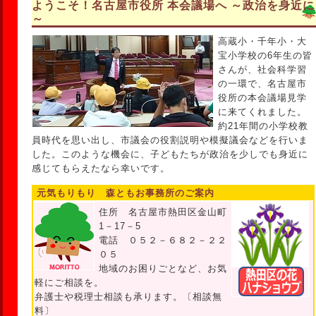
ようこそ！名古屋市役所 本会議場へ ～政治を身近に
～
高蔵小・千年小・大
宝小学校の6年生の皆
さんが、社会科学習
の一環で、名古屋市
役所の本会議場見学
に来てくれました。
約21年間の小学校教
員時代を思い出し、市議会の役割説明や模擬議会などを行いま
した。このような機会に、子どもたちが政治を少しでも身近に
感じてもらえたなら幸いです。
元気もりもり 森ともお事務所のご案内
住所 名古屋市熱田区金山町
1－17－5
電話 ０５２－６８２－２２
０５
地域のお困りごとなど、お気
軽にご相談を。
弁護士や税理士相談も承ります。〔相談無
料〕