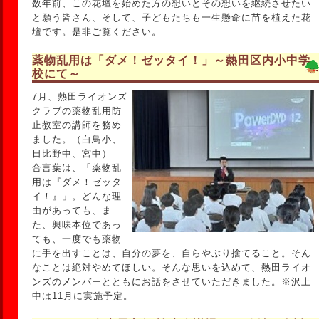
数年前、この花壇を始めた方の想いとその想いを継続させたい
と願う皆さん、そして、子どもたちも一生懸命に苗を植えた花
壇です。是非ご覧ください。
薬物乱用は「ダメ！ゼッタイ！」～熱田区内小中学
校にて～
7月、熱田ライオンズ
クラブの薬物乱用防
止教室の講師を務め
ました。（白鳥小、
日比野中、宮中）
合言葉は、「薬物乱
用は『ダメ！ゼッタ
イ！』」。どんな理
由があっても、ま
た、興味本位であっ
ても、一度でも薬物
に手を出すことは、自分の夢を、自らやぶり捨てること。そん
なことは絶対やめてほしい。そんな思いを込めて、熱田ライオ
ンズのメンバーとともにお話をさせていただきました。※沢上
中は11月に実施予定。