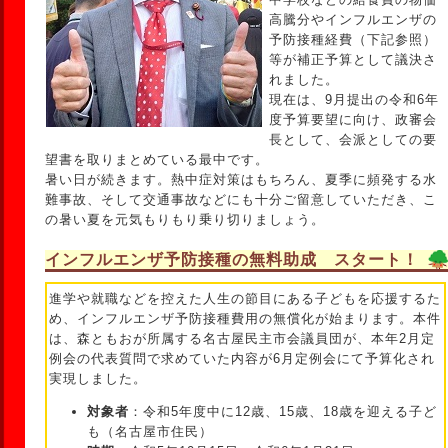
高騰分やインフルエンザの
予防接種経費（下記参照）
等が補正予算として議決さ
れました。
現在は、9月提出の令和6年
度予算要望に向け、政審会
長として、会派としての要
望書を取りまとめている最中です。
暑い日が続きます。熱中症対策はもちろん、夏季に頻発する水
難事故、そして交通事故などにも十分ご留意していただき、こ
の暑い夏を元気もりもり乗り切りましょう。
インフルエンザ予防接種の無料助成 スタート！
進学や就職などを控えた人生の節目にある子どもを応援するた
め、インフルエンザ予防接種費用の無償化が始まります。本件
は、森ともおが所属する名古屋民主市会議員団が、本年2月定
例会の代表質問で求めていた内容が6月定例会にて予算化され
実現しました。
対象者
：令和5年度中に12歳、15歳、18歳を迎える子ど
も（名古屋市住民）