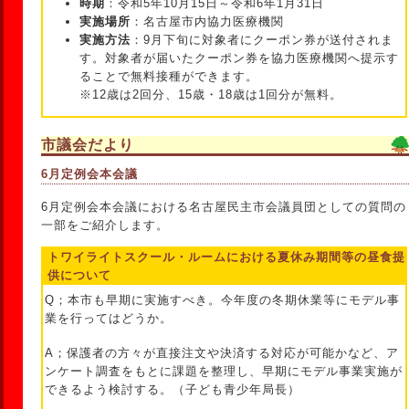
時期
：令和5年10月15日～令和6年1月31日
実施場所
：名古屋市内協力医療機関
実施方法
：9月下旬に対象者にクーポン券が送付されま
す。対象者が届いたクーポン券を協力医療機関へ提示す
ることで無料接種ができます。
※12歳は2回分、15歳・18歳は1回分が無料。
市議会だより
6月定例会本会議
6月定例会本会議における名古屋民主市会議員団としての質問の
一部をご紹介します。
トワイライトスクール・ルームにおける夏休み期間等の昼食提
供について
Q；本市も早期に実施すべき。今年度の冬期休業等にモデル事
業を行ってはどうか。
A；保護者の方々が直接注文や決済する対応が可能かなど、ア
ンケート調査をもとに課題を整理し、早期にモデル事業実施が
できるよう検討する。（子ども青少年局長）