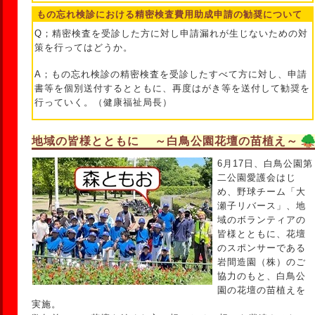
もの忘れ検診における精密検査費用助成申請の勧奨について
Q；精密検査を受診した方に対し申請漏れが生じないための対
策を行ってはどうか。
A；もの忘れ検診の精密検査を受診したすべて方に対し、申請
書等を個別送付するとともに、再度はがき等を送付して勧奨を
行っていく。（健康福祉局長）
地域の皆様とともに ～白鳥公園花壇の苗植え～
6月17日、白鳥公園第
二公園愛護会はじ
め、野球チーム「大
瀬子リバース」、地
域のボランティアの
皆様とともに、花壇
のスポンサーである
岩間造園（株）のご
協力のもと、白鳥公
園の花壇の苗植えを
実施。