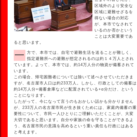
区域外のより安全な
区域に避難せざるを
得ない場合の対応
が、本市でなされて
いるのか否かという
ことは大変重要であ
ると思います。
一方で、本市では、自宅で避難生活を送ることが難しく、
指定避難所への避難が想定されるのは約１４万人とされ
ています。よって、本市では、約14万人分の物資が備蓄されて
います。
この場合、帰宅困難者については除いて述べさせていただきま
すが、名古屋市人口は約233万人。しかし、行政としての備蓄は
約14万人分+備蓄倉庫などに配置されている+α分だけ、という
ことになります。
したがって、今になって言うのもおかしい話かも分かりません
が、233万人の名古屋市民が生き抜くためには、家庭内備蓄の重
要性について、市民一人ひとりにご理解いただくことが、大変
大切であると思います。自分や家族の命を守ることができるよ
う、名古屋市民の意識を高めるという重い責任も行政にはある
と考えます。