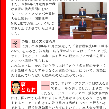
また、令和6年2月定例会の我
が会派の代表質問において
も、アジア・アジアパラ競技
大会に関わり、国際観光
MICE都市の実現という視点
で取り上げさせていただきま
した。
その後、観光文化交流局
において令和6年12月に策定した「名古屋観光MICE戦略
2028」をみると、観光地・名古屋の確立に向けて「エリアで見
せる」視点として、本市にある数々の観光エリアの魅力を磨く
といった記載が見られる。
これはまさに、かねてから申し上げてきた「名古屋の歴史・文
化を象徴するエリアをつなぐ周遊性の向上」について、真摯に
受け止めていただいた結果なのだと思っている。
一方で、アジア・アジアパラ競技大会ま
森
であと一年を切りました。まさに、待
ともお
ったなし。アジア・アジアパラ競技大会の際
には、国内外から非常に多くの観光客が来るであろうことを踏
まえると、そこに向けての取り組みは当然しっかりと行うべき
であるし、経済波及効果という点においても、本大会を誘致し