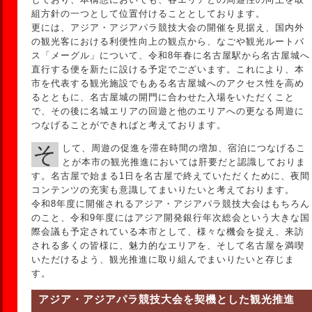
組方針の一つとして位置付けることとしております。
更には、アジア・アジアパラ競技大会の開催を見据え、国内外
の観光客における利便性向上の観点から、なごや観光ルートバ
ス「メーグル」について、令和8年春に名古屋駅から名古屋城へ
直行する便を新たに設ける予定でございます。これにより、本
市を代表する観光施設でもある名古屋城へのアクセス性を高め
るとともに、名古屋城の開門に合わせた入場をいただくこと
で、その後に名城エリアの回遊と他のエリアへの更なる周遊に
つなげることができればと考えております。
そして、周遊の促進を滞在時間の増加、宿泊につなげるこ
とが本市の観光推進においては肝要だと認識しておりま
す。名古屋で始まる1日を名古屋で終えていただくために、夜間
コンテンツの充実も意識してまいりたいと考えております。
令和8年度に開催されるアジア・アジアパラ競技大会はもちろん
のこと、令和9年度にはアジア開発銀行年次総会という大きな国
際会議も予定されている本市として、様々な機会を捉え、来訪
される多くの皆様に、魅力的なエリアを、そして名古屋を満喫
いただけるよう、観光推進に取り組んでまいりたいと存じま
す。
アジア・アジアパラ競技大会を契機とした観光推進