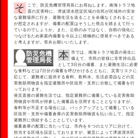
そこで、防災危機管理局長にお尋ねします。南海トラフ地
震の災害時に、津波浸水想定区域の住民が区域外の安全
な避難場所に行き、避難生活を送ることを余儀なくされること
が想定されますが、備蓄の配置はそうした視点を踏まえて行っ
ているのでしょうか。また、公助のみではなく、自助の強化に
つなげるため家庭内備蓄を今以上に積極的に啓発すべきである
と考えますが。答弁お願いいたします。
本市では、南海トラフ地震の発生に
防災危機
備えて、市民の皆様に非常持出品
管理局長
として3日分の備蓄、また避難生活に必要
な食料などは7日分の備蓄を呼びかけるとともに、災害リスクに
応じて、避難者に提供する食料、飲料水、生活必需品などの災
害救助用物資を指定避難所や区役所・支所に分散して備蓄を行
っております。
発災直後の避難生活では、指定避難所に備蓄している災害救助
用物資や市民が持参した備蓄品を活用することとなりますが、
食料等が不足する場合には、バックアップとして備蓄している
区役所・支所や備蓄倉庫の災害救助用物資を払い出して、指定
避難所に供給することとしています。
備蓄倉庫の配置に当たっては、市内を６つのエリアに分けて、
担当する区域を設定しておりますが、被災によって津波浸水区