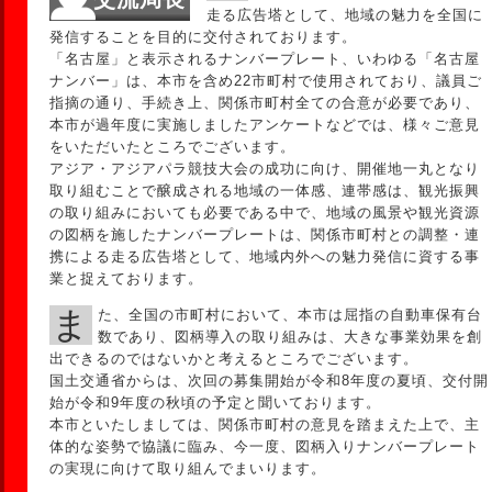
走る広告塔として、地域の魅力を全国に
発信することを目的に交付されております。
「名古屋」と表示されるナンバープレート、いわゆる「名古屋
ナンバー」は、本市を含め22市町村で使用されており、議員ご
指摘の通り、手続き上、関係市町村全ての合意が必要であり、
本市が過年度に実施しましたアンケートなどでは、様々ご意見
をいただいたところでございます。
アジア・アジアパラ競技大会の成功に向け、開催地一丸となり
取り組むことで醸成される地域の一体感、連帯感は、観光振興
の取り組みにおいても必要である中で、地域の風景や観光資源
の図柄を施したナンバープレートは、関係市町村との調整・連
携による走る広告塔として、地域内外への魅力発信に資する事
業と捉えております。
また、全国の市町村において、本市は屈指の自動車保有台
数であり、図柄導入の取り組みは、大きな事業効果を創
出できるのではないかと考えるところでございます。
国土交通省からは、次回の募集開始が令和8年度の夏頃、交付開
始が令和9年度の秋頃の予定と聞いております。
本市といたしましては、関係市町村の意見を踏まえた上で、主
体的な姿勢で協議に臨み、今一度、図柄入りナンバープレート
の実現に向けて取り組んでまいります。