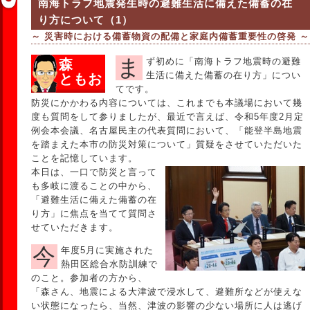
南海トラフ地震発生時の避難生活に備えた備蓄の在
り方について（1）
～ 災害時における備蓄物資の配備と家庭内備蓄重要性の啓発 ～
まず初めに「南海トラフ地震時の避難
森
生活に備えた備蓄の在り方」につい
ともお
てです。
防災にかかわる内容については、これまでも本議場において幾
度も質問をして参りましたが、最近で言えば、令和5年度2月定
例会本会議、名古屋民主の代表質問において、「能登半島地震
を踏まえた本市の防災対策について」質疑をさせていただいた
ことを記憶しています。
本日は、一口で防災と言って
も多岐に渡ることの中から、
「避難生活に備えた備蓄の在
り方」に焦点を当てて質問さ
せていただきます。
今年度5月に実施された
熱田区総合水防訓練で
のこと。参加者の方から、
「森さん、地震による大津波で浸水して、避難所などが使えな
い状態になったら、当然、津波の影響の少ない場所に人は逃げ