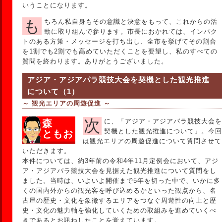
いうことになります。
もちろん私自身もその意識と決意をもって、これからの活
動に取り組んで参ります。市長におかれては、インパク
トのある方策・メッセージを打ち出し、全市を挙げてその割合
を1割でも2割でも高めていただくことを要望し、私のすべての
質問を終わります。ありがとうございました。
アジア・アジアパラ競技大会を契機とした観光推進
について（1）
～ 観光エリアの周遊促進 ～
次に、「アジア・アジアパラ競技大会を
森
契機とした観光推進について」。今回
ともお
は観光エリアの周遊促進について質問させて
いただきます。
本件については、約3年前の令和4年11月定例会において、アジ
ア・アジアパラ競技大会を見据えた観光推進について質問をし
ました。当時は、いよいよ開催まで5年を切った中で、いかに多
くの国内外からの観光客を呼び込めるかといった観点から、名
古屋の歴史・文化を象徴するエリアをつなぐ周遊性の向上と歴
史・文化の魅力軸を強化していくための取組みを進めていくべ
きであるとお訊ねしたことを覚えています。