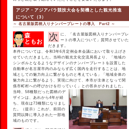
アジア・アジアパラ競技大会を契機とした観光推進
について（3）
～ 名古屋版図柄入りナンバープレートの導入 Part2 ～
次に、「名古屋版図柄入りナンバープレ
森
ートの導入について」質問させていた
ともお
だきます。
本件については、令和3年6月定例会本会議において取り上げさ
せていただきました。当時の観光文化交流局長より、「地域の
シンボルとなるようなデザインのナンバープレートを設置した
自動車が名古屋市内のみならず広く国内を走行することは、地
域としての魅力向上に繋がるものと考えている」「地域全体の
魅力向上に繋がるよう、実現に向けて、本市が主体となって関
係市町村への呼びかけを行っていく」との答弁がされました。
当時、58種類だった図柄のデ
ザインは、あれから4年が経
ち、現在は73種類になりまし
た。（提示）これが、前回の
質問以降に導入された一部地
域のものです。