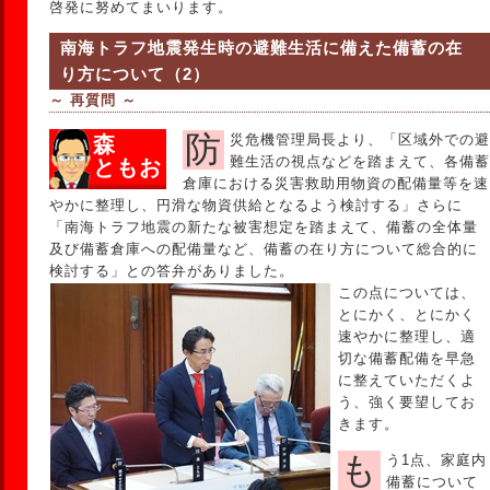
啓発に努めてまいります。
南海トラフ地震発生時の避難生活に備えた備蓄の在
り方について（2）
～ 再質問 ～
防災危機管理局長より、「区域外での避
森
難生活の視点などを踏まえて、各備蓄
ともお
倉庫における災害救助用物資の配備量等を速
やかに整理し、円滑な物資供給となるよう検討する」さらに
「南海トラフ地震の新たな被害想定を踏まえて、備蓄の全体量
及び備蓄倉庫への配備量など、備蓄の在り方について総合的に
検討する」との答弁がありました。
この点については、
とにかく、とにかく
速やかに整理し、適
切な備蓄配備を早急
に整えていただくよ
う、強く要望してお
きます。
もう1点、家庭内
備蓄について