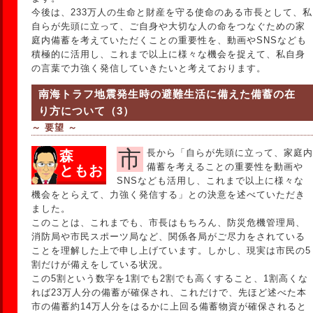
今後は、233万人の生命と財産を守る使命のある市長として、私
自らが先頭に立って、ご自身や大切な人の命をつなぐための家
庭内備蓄を考えていただくことの重要性を、動画やSNSなども
積極的に活用し、これまで以上に様々な機会を捉えて、私自身
の言葉で力強く発信していきたいと考えております。
南海トラフ地震発生時の避難生活に備えた備蓄の在
り方について（3）
～ 要望 ～
市長から「自らが先頭に立って、家庭内
森
備蓄を考えることの重要性を動画や
ともお
SNSなども活用し、これまで以上に様々な
機会をとらえて、力強く発信する」との決意を述べていただき
ました。
このことは、これまでも、市長はもちろん、防災危機管理局、
消防局や市民スポーツ局など、関係各局がご尽力をされている
ことを理解した上で申し上げています。しかし、現実は市民の5
割だけが備えをしている状況。
この5割という数字を1割でも2割でも高くすること、1割高くな
れば23万人分の備蓄が確保され、これだけで、先ほど述べた本
市の備蓄約14万人分をはるかに上回る備蓄物資が確保されると