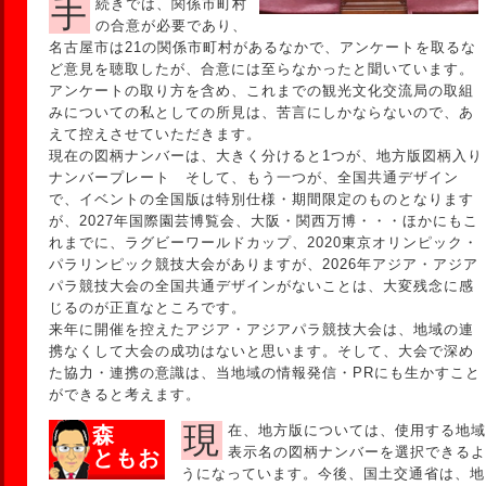
手続きでは、関係市町村
の合意が必要であり、
名古屋市は21の関係市町村があるなかで、アンケートを取るな
ど意見を聴取したが、合意には至らなかったと聞いています。
アンケートの取り方を含め、これまでの観光文化交流局の取組
みについての私としての所見は、苦言にしかならないので、あ
えて控えさせていただきます。
現在の図柄ナンバーは、大きく分けると1つが、地方版図柄入り
ナンバープレート そして、もう一つが、全国共通デザイン
で、イベントの全国版は特別仕様・期間限定のものとなります
が、2027年国際園芸博覧会、大阪・関西万博・・・ほかにもこ
れまでに、ラグビーワールドカップ、2020東京オリンピック・
パラリンピック競技大会がありますが、2026年アジア・アジア
パラ競技大会の全国共通デザインがないことは、大変残念に感
じるのが正直なところです。
来年に開催を控えたアジア・アジアパラ競技大会は、地域の連
携なくして大会の成功はないと思います。そして、大会で深め
た協力・連携の意識は、当地域の情報発信・PRにも生かすこと
ができると考えます。
現在、地方版については、使用する地域
森
表示名の図柄ナンバーを選択できるよ
ともお
うになっています。今後、国土交通省は、地