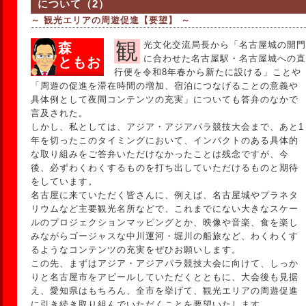
について（2）
～ 観光エリアの周遊促進【要望】 ～
観光文化交流局長から「名古屋城の開門
森
に合わせた名古屋駅・名古屋城への直
ともお
行便を令和8年春から新たに設ける」ことや
「周遊の促進を滞在時間の増加、宿泊につなげることの意義や
具体例として夜間コンテンツの充実」についても答弁のなかで
言及された。
しかし、私としては、アジア・アジアパラ競技大会まで、あと1
年を切ったこのタイミングにおいて、インパクトのある具体的
な取り組みをご答弁いただけなかったことは残念ですが、今
後、必ずわくわくするものを打ち出していただけるものと期待
をしています。
名古屋に来ていただく皆さんに、例えば、名古屋城やプラネタ
リウムなど主要観光名所などで、これまでにない大きなスケー
ルのプロジェクションマッピングとか、映像や音楽、食を楽し
みながらゴージャスな中川運河・堀川の船旅など、わくわくす
るようなコンテンツの充実をぜひお願いします。
この先、まずはアジア・アジアパラ競技大会に向けて、しっか
りと名古屋市をアピールしていただくとともに、大会後も見据
え、愛知県はもちろん、全市を挙げて、観光エリアの周遊促進
に引き続き取り組んでいただくことを要望いたします。