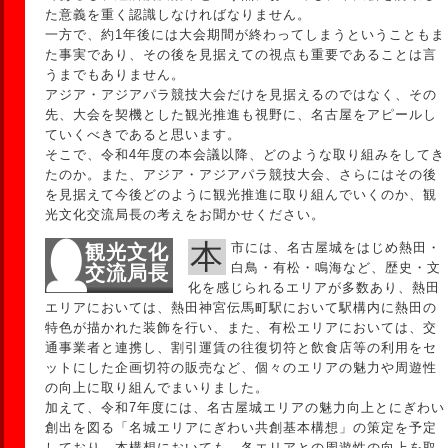
た意義を重く認識しなければなりません。
一方で、約1年後には大会期間が終わってしまうということもま
た事実であり、その後を見据えての視点も重要であることは言
うまでもありません。
アジア・アジアパラ競技大会だけを見据えるのではなく、その
先、大会を契機とした観光推進も視野に、名古屋をアピールし
ていくべきであると思います。
そこで、令和4年度の本会議以降、どのような取り組みをしてき
たのか。また、アジア・アジアパラ競技大会、さらにはその後
を見据えて今後どのように観光推進に取り組んでいくのか、観
光文化交流局長の考えをお聞かせください。
本市には、名古屋城をはじめ熱田・
観光文化
白鳥・有松・鳴海など、歴史・文
交流局長
化を感じられるエリアが多数あり、熱田
エリアにおいては、熱田神宮伝馬町駅において駅構内に熱田の
特色が描かれた装飾を行い、また、有松エリアにおいては、交
通事業者と連携し、割引運賃の往復切符と飲食店等の利用をセ
ットにした企画切符の販売など、個々のエリアの魅力や周遊性
の向上に取り組んでまいりました。
加えて、令和7年度には、名古屋城エリアの魅力向上とにぎわい
創出を図る「名城エリアにぎわい共創基本構想」の策定を予定
しており、本構想においても、各エリアとの周遊性の向上を取