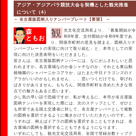
アジア・アジアパラ競技大会を契機とした観光推進
について（4）
～ 名古屋版図柄入りナンバープレート【要望】 ～
観光文化交流局長より、「募集開始が令
森
和8年度、交付開始が令和9年度であ
ともお
り、関係市町村の意見を踏まえ、図柄入りナ
ンバープレートの実現に向けて取り組む」と、本市としての実
現に向けた決意表明をいただきました。
皆さんは、名古屋版図柄ナンバーには、なにがふさわしいと思
われますか。名古屋城なのか金シャチなのか、それとも東山動
植物園のシャバーニかコアラか、はたまた中日ドラゴンズのド
アラがいいのかもしれません、、、思いつくだけでも、挙げれ
ばきりがありません。もちろん、関係市町村を含めた大きな視
点での魅力もあると思います。
少し気の早い話で恐縮ですが、私が考えるに、本市が名古屋版
図柄ナンバーを実現した際には、次のステップとして、ぜひと
も所管である国土交通省に対して、名古屋ナンバーとして複数
の図柄を選択できるように働きかけていただきたいのです。そ
うすれば、例えばドアラの図柄を選択することもできれば、名
古屋城の図柄を選択することもできるようになります。
いずれにしても、観光文化交流局長、全国で登録台数トップク