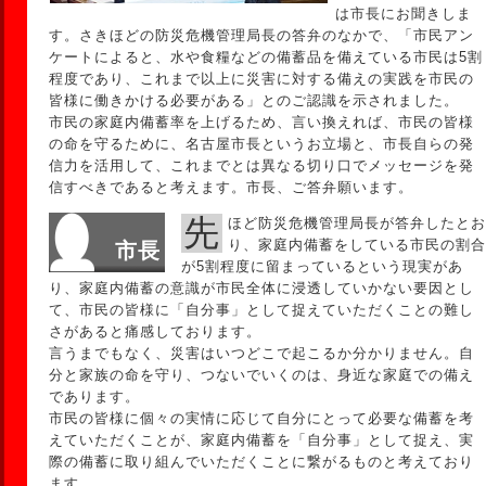
は市長にお聞きしま
す。さきほどの防災危機管理局長の答弁のなかで、「市民アン
ケートによると、水や食糧などの備蓄品を備えている市民は5割
程度であり、これまで以上に災害に対する備えの実践を市民の
皆様に働きかける必要がある」とのご認識を示されました。
市民の家庭内備蓄率を上げるため、言い換えれば、市民の皆様
の命を守るために、名古屋市長というお立場と、市長自らの発
信力を活用して、これまでとは異なる切り口でメッセージを発
信すべきであると考えます。市長、ご答弁願います。
先ほど防災危機管理局長が答弁したとお
り、家庭内備蓄をしている市民の割合
市長
が5割程度に留まっているという現実があ
り、家庭内備蓄の意識が市民全体に浸透していかない要因とし
て、市民の皆様に「自分事」として捉えていただくことの難し
さがあると痛感しております。
言うまでもなく、災害はいつどこで起こるか分かりません。自
分と家族の命を守り、つないでいくのは、身近な家庭での備え
であります。
市民の皆様に個々の実情に応じて自分にとって必要な備蓄を考
えていただくことが、家庭内備蓄を「自分事」として捉え、実
際の備蓄に取り組んでいただくことに繋がるものと考えており
ます。