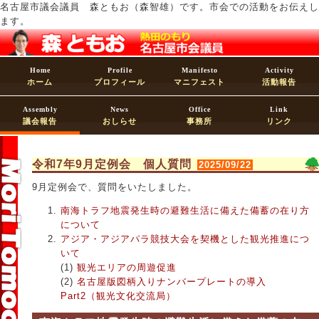
名古屋市議会議員 森ともお（森智雄）です。市会での活動をお伝えし
ます。
Home
Profile
Manifesto
Activity
ホーム
プロフィール
マニフェスト
活動報告
Assembly
News
Office
Link
議会報告
おしらせ
事務所
リンク
令和7年9月定例会 個人質問
2025/09/22
9月定例会で、質問をいたしました。
南海トラフ地震発生時の避難生活に備えた備蓄の在り方
について
アジア・アジアパラ競技大会を契機とした観光推進につ
いて
観光エリアの周遊促進
名古屋版図柄入りナンバープレートの導入
Part2（観光文化交流局）