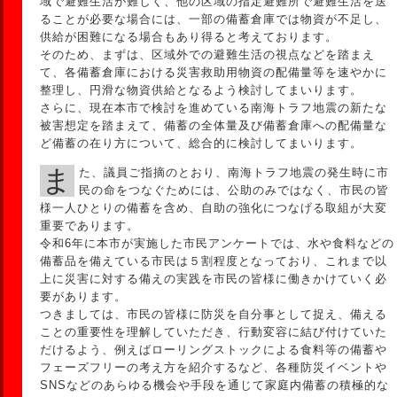
域で避難生活が難しく、他の区域の指定避難所で避難生活を送
ることが必要な場合には、一部の備蓄倉庫では物資が不足し、
供給が困難になる場合もあり得ると考えております。
そのため、まずは、区域外での避難生活の視点などを踏まえ
て、各備蓄倉庫における災害救助用物資の配備量等を速やかに
整理し、円滑な物資供給となるよう検討してまいります。
さらに、現在本市で検討を進めている南海トラフ地震の新たな
被害想定を踏まえて、備蓄の全体量及び備蓄倉庫への配備量な
ど備蓄の在り方について、総合的に検討してまいります。
また、議員ご指摘のとおり、南海トラフ地震の発生時に市
民の命をつなぐためには、公助のみではなく、市民の皆
様一人ひとりの備蓄を含め、自助の強化につなげる取組が大変
重要であります。
令和6年に本市が実施した市民アンケートでは、水や食料などの
備蓄品を備えている市民は５割程度となっており、これまで以
上に災害に対する備えの実践を市民の皆様に働きかけていく必
要があります。
つきましては、市民の皆様に防災を自分事として捉え、備える
ことの重要性を理解していただき、行動変容に結び付けていた
だけるよう、例えばローリングストックによる食料等の備蓄や
フェーズフリーの考え方を紹介するなど、各種防災イベントや
SNSなどのあらゆる機会や手段を通じて家庭内備蓄の積極的な