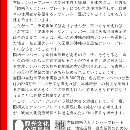
方版ナンバープレートの交付要件を緩和、具体的には、地方版
「図柄入りナンバープレート」について居住地を問わず、自動
車の使用者が希望するデザインを、選択できるようにする方向
性も示されています。
したがって、決定事項ではありませんが、言い方を変えれば、
「名古屋」「尾張小牧」など、ナンバー上部にある地域表示名
はそのままで、例えば、私がこの沖縄の図柄ナンバーを選択し
た場合、名古屋ナンバーで図柄が沖縄の首里城ナンバープレー
トになるということです。
図柄ナンバーには寄付金制度があるので、仮にそうなると、寄
付金の使いみちは沖縄で決めることができます。逆に言えば、
名古屋ナンバーの図柄を他地域の方が選択されれば、名古屋が
その分の寄付金の使いみちを決められるということです。
全国の自動車保有車両数は約8,300万台、名古屋ナンバーの台数
は約230万台、この数字を考えれば、本地域がこの制度を実施す
る意義は大変大きく、この制度をけん引する大きな存在になり
うることは容易に想像できます。
そこで、アジア・アジアパラ競技大会を契機として、今一度、
図柄入りナンバープレートの実現に取り組むべきと考えます
が、観光文化交流局長の決意を含めた力強い答弁を求めます。
地方版図柄入りナンバープレート
観光文化
は、地域振興・観光振興のための
交流局長