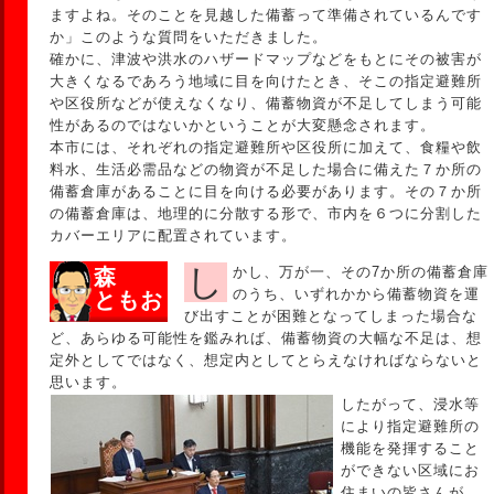
ますよね。そのことを見越した備蓄って準備されているんです
か」このような質問をいただきました。
確かに、津波や洪水のハザードマップなどをもとにその被害が
大きくなるであろう地域に目を向けたとき、そこの指定避難所
や区役所などが使えなくなり、備蓄物資が不足してしまう可能
性があるのではないかということが大変懸念されます。
本市には、それぞれの指定避難所や区役所に加えて、食糧や飲
料水、生活必需品などの物資が不足した場合に備えた７か所の
備蓄倉庫があることに目を向ける必要があります。その７か所
の備蓄倉庫は、地理的に分散する形で、市内を６つに分割した
カバーエリアに配置されています。
しかし、万が一、その7か所の備蓄倉庫
森
のうち、いずれかから備蓄物資を運
ともお
び出すことが困難となってしまった場合な
ど、あらゆる可能性を鑑みれば、備蓄物資の大幅な不足は、想
定外としてではなく、想定内としてとらえなければならないと
思います。
したがって、浸水等
により指定避難所の
機能を発揮すること
ができない区域にお
住まいの皆さんが、